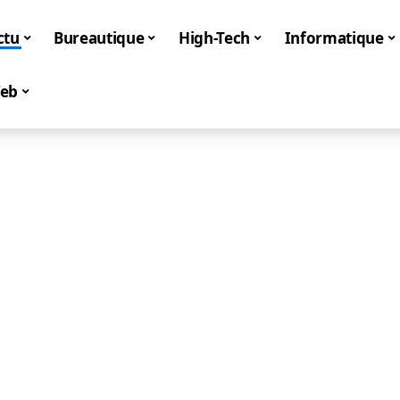
ctu
Bureautique
High-Tech
Informatique
eb
Actu