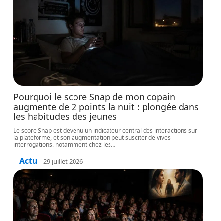
Pourquoi le score Snap de mon copain
augmente de 2 points la nuit : plongée dans
les habitudes des jeunes
Le score Snap est devenu un indicateur central des interactions sur
la plateforme, et son augmentation peut susciter de vives
interrogations, notamment chez les
…
Actu
29 juillet 2026