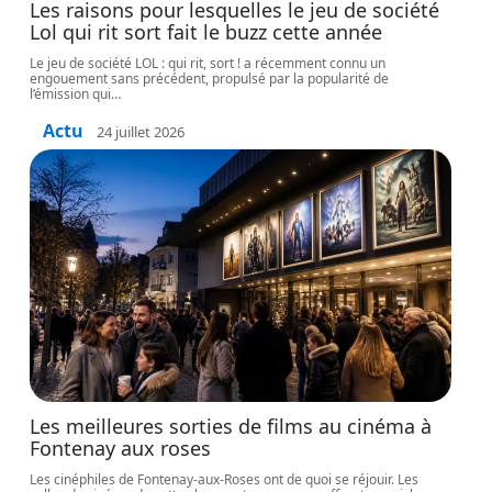
Les raisons pour lesquelles le jeu de société
Lol qui rit sort fait le buzz cette année
Le jeu de société LOL : qui rit, sort ! a récemment connu un
engouement sans précédent, propulsé par la popularité de
l’émission qui
…
Actu
24 juillet 2026
Les meilleures sorties de films au cinéma à
Fontenay aux roses
Les cinéphiles de Fontenay-aux-Roses ont de quoi se réjouir. Les