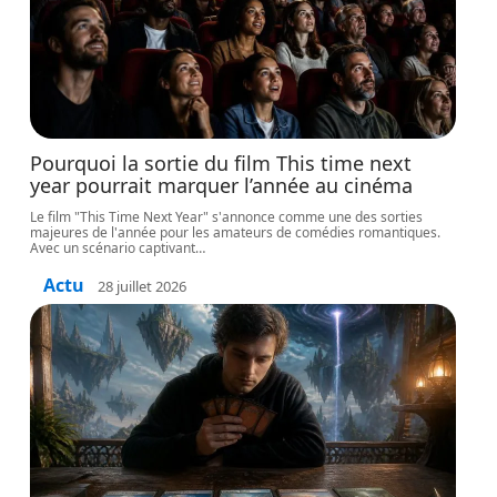
Pourquoi la sortie du film This time next
year pourrait marquer l’année au cinéma
Le film "This Time Next Year" s'annonce comme une des sorties
majeures de l'année pour les amateurs de comédies romantiques.
Avec un scénario captivant
…
Actu
28 juillet 2026