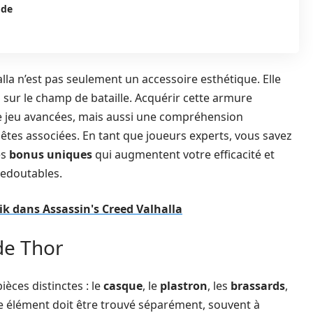
 de
lla n’est pas seulement un accessoire esthétique. Elle
 sur le champ de bataille. Acquérir cette armure
 jeu avancées, mais aussi une compréhension
tes associées. En tant que joueurs experts, vous savez
es
bonus uniques
qui augmentent votre efficacité et
redoutables.
vik dans Assassin's Creed Valhalla
de Thor
èces distinctes : le
casque
, le
plastron
, les
brassards
,
e élément doit être trouvé séparément, souvent à