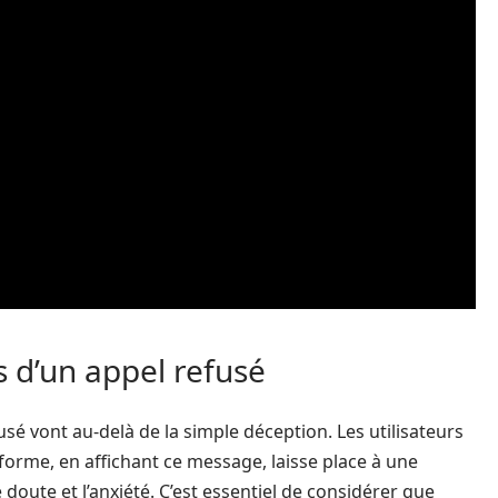
 d’un appel refusé
sé vont au-delà de la simple déception. Les utilisateurs
forme, en affichant ce message, laisse place à une
 doute et l’anxiété. C’est essentiel de considérer que