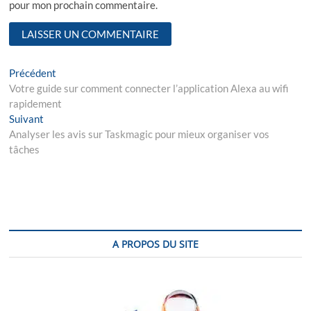
pour mon prochain commentaire.
N
Précédent
P
Votre guide sur comment connecter l’application Alexa au wifi
r
a
rapidement
e
v
Suivant
N
v
Analyser les avis sur Taskmagic pour mieux organiser vos
e
i
i
tâches
x
o
g
t
u
p
s
a
o
p
t
s
o
i
t
s
:
t
A PROPOS DU SITE
o
:
n
d