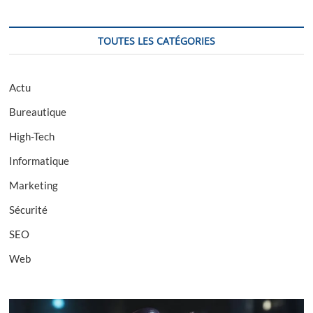
c
h
e
TOUTES LES CATÉGORIES
r
c
h
Actu
e
Bureautique
High-Tech
Informatique
Marketing
Sécurité
SEO
Web