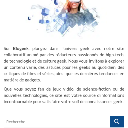
e
l
’
a
r
t
Sur
Blogeek
, plongez dans l’univers geek avec notre site
collaboratif animé par des rédacteurs passionnés de high-tech,
i
de technologie et de culture geek. Nous vous invitons à explorer
c
un contenu varié, des astuces pour les geeks au quotidien, des
critiques de films et séries, ainsi que les dernières tendances en
l
matière de gadgets.
e
Que vous soyez fan de jeux vidéo, de science-fiction ou de
nouvelles technologies, ce site est votre source d’informations
incontournable pour satisfaire votre soif de connaissances geek.
R
e