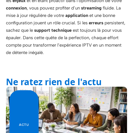
les
enjeux
et en étant proactif dans l’optimisation de votre
connexion
, vous pouvez profiter d’un
streaming
fluide. La
mise à jour régulière de votre
application
et une bonne
configuration jouent un rôle crucial. Si les
erreurs
persistent,
sachez que le
support technique
est toujours là pour vous
épauler. Dans cette quête de la perfection, chaque effort
compte pour transformer l’expérience IPTV en un moment
de détente inégalé.
Ne ratez rien de l'actu
ACTU