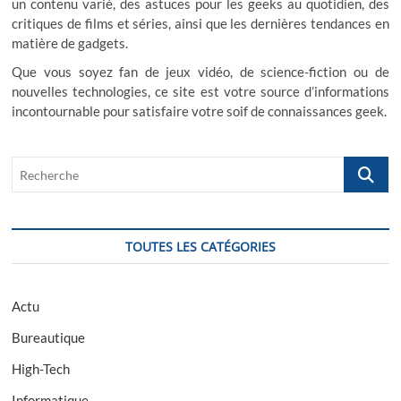
c
un contenu varié, des astuces pour les geeks au quotidien, des
critiques de films et séries, ainsi que les dernières tendances en
l
matière de gadgets.
e
Que vous soyez fan de jeux vidéo, de science-fiction ou de
nouvelles technologies, ce site est votre source d’informations
incontournable pour satisfaire votre soif de connaissances geek.
R
e
c
h
e
TOUTES LES CATÉGORIES
r
c
h
Actu
e
Bureautique
High-Tech
Informatique