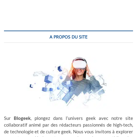
g
t
u
p
s
a
o
p
t
s
o
i
t
s
:
t
A PROPOS DU SITE
o
:
n
d
e
l
’
a
r
t
Sur
Blogeek
, plongez dans l’univers geek avec notre site
collaboratif animé par des rédacteurs passionnés de high-tech,
i
de technologie et de culture geek. Nous vous invitons à explorer