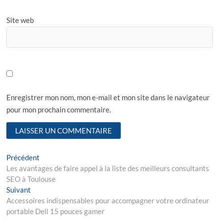
Site web
Enregistrer mon nom, mon e-mail et mon site dans le navigateur
pour mon prochain commentaire.
N
Précédent
P
Les avantages de faire appel à la liste des meilleurs consultants
r
a
SEO à Toulouse
e
v
Suivant
N
v
Accessoires indispensables pour accompagner votre ordinateur
e
i
i
portable Dell 15 pouces gamer
x
o