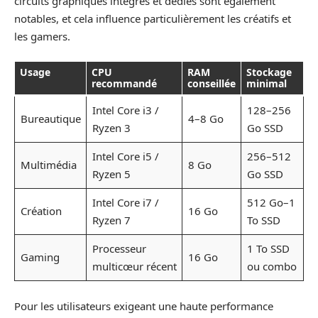
circuits graphiques intégrés et dédiés sont également
notables, et cela influence particulièrement les créatifs et
les gamers.
Usage
CPU
RAM
Stockage
recommandé
conseillée
minimal
Intel Core i3 /
128–256
Bureautique
4–8 Go
Ryzen 3
Go SSD
Intel Core i5 /
256–512
Multimédia
8 Go
Ryzen 5
Go SSD
Intel Core i7 /
512 Go–1
Création
16 Go
Ryzen 7
To SSD
Processeur
1 To SSD
Gaming
16 Go
multicœur récent
ou combo
Pour les utilisateurs exigeant une haute performance