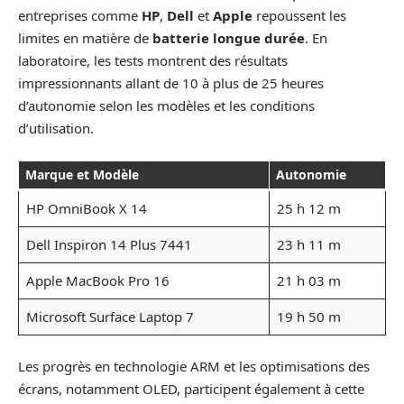
entreprises comme
HP
,
Dell
et
Apple
repoussent les
limites en matière de
batterie longue durée
. En
laboratoire, les tests montrent des résultats
impressionnants allant de 10 à plus de 25 heures
d’autonomie selon les modèles et les conditions
d’utilisation.
Marque et Modèle
Autonomie
HP OmniBook X 14
25 h 12 m
Dell Inspiron 14 Plus 7441
23 h 11 m
Apple MacBook Pro 16
21 h 03 m
Microsoft Surface Laptop 7
19 h 50 m
Les progrès en technologie ARM et les optimisations des
écrans, notamment OLED, participent également à cette